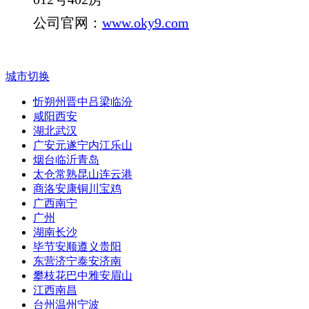
公司官网：
www.oky9.com
城市切换
忻朔州晋中吕梁临汾
咸阳西安
湖北武汉
广安元遂宁内江乐山
烟台临沂青岛
太仓常熟昆山连云港
商洛安康铜川宝鸡
广西南宁
广州
湖南长沙
毕节安顺遵义贵阳
东营济宁泰安济南
攀枝花巴中雅安眉山
江西南昌
台州温州宁波