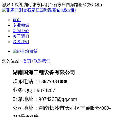
您好！欢迎访问 张家口刑台石家庄国海路基箱(板出租)
首页
专业领域
新闻中心
关于我们
联系我们
您的位置：
首页
>
联系我们
湖南国海工程设备有限公司
联系电话：
13677334088
业务 QQ：9074267
邮箱地址：9074267@qq.com
公司地址：湖南长沙市天心区南倒脱靴009-
012号402房