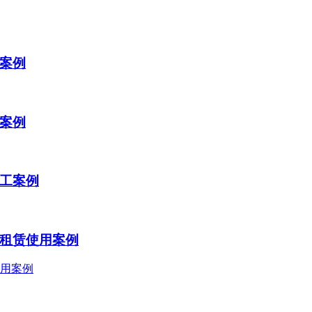
案例
案例
工案例
租赁使用案例