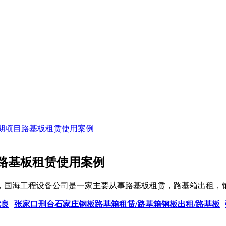
期项目路基板租赁使用案例
路基板租赁使用案例
，国海工程设备公司是一家主要从事路基板租赁，路基箱出租，
优良
张家口刑台石家庄钢板路基箱租赁/路基箱钢板出租/路基板