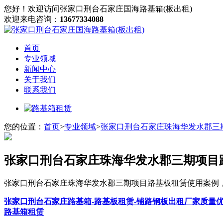
您好！欢迎访问张家口刑台石家庄国海路基箱(板出租)
欢迎来电咨询：
13677334088
首页
专业领域
新闻中心
关于我们
联系我们
您的位置：
首页
>
专业领域
>
张家口刑台石家庄珠海华发水郡三
张家口刑台石家庄珠海华发水郡三期项目
张家口刑台石家庄珠海华发水郡三期项目路基板租赁使用案例
张家口刑台石家庄路基箱-路基板租赁-铺路钢板出租厂家质量
路基箱租赁