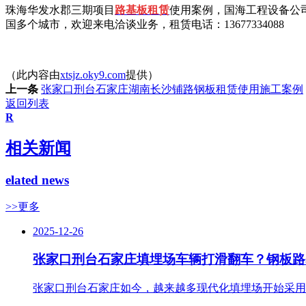
珠海华发水郡三期项目
路基板租赁
使用案例，国海工程设备公
国多个城市，欢迎来电洽谈业务，租赁电话：13677334088
（此内容由
xtsjz.oky9.com
提供）
上一条
张家口刑台石家庄湖南长沙铺路钢板租赁使用施工案例
返回列表
R
相关新闻
elated news
>>更多
2025-12-26
张家口刑台石家庄填埋场车辆打滑翻车？钢板路
张家口刑台石家庄如今，越来越多现代化填埋场开始采用