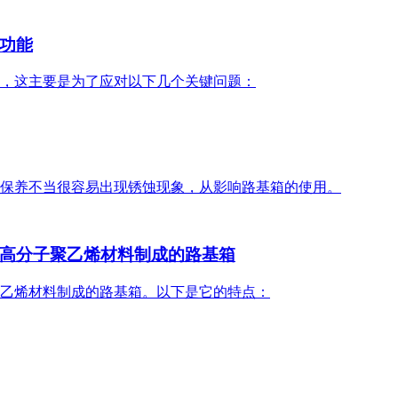
功能
，这主要是为了应对以下几个关键问题：
保养不当很容易出现锈蚀现象，从影响路基箱的使用。
高分子聚乙烯材料制成的路基箱
乙烯材料制成的路基箱。以下是它的特点：