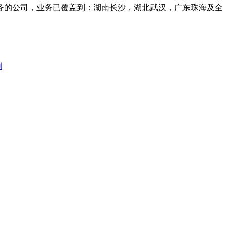
务的公司，业务已覆盖到：湖南长沙，湖北武汉，广东珠海及全
例